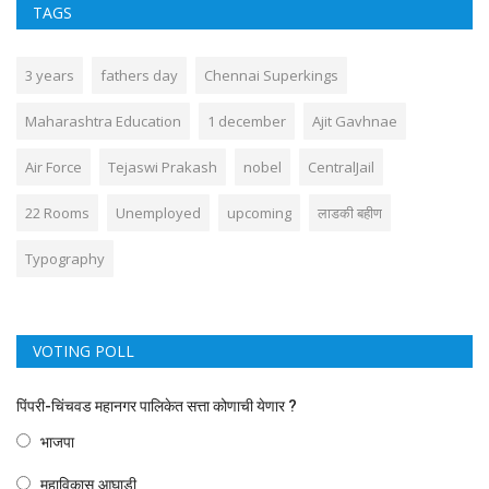
TAGS
3 years
fathers day
Chennai Superkings
Maharashtra Education
1 december
Ajit Gavhnae
Air Force
Tejaswi Prakash
nobel
CentralJail
22 Rooms
Unemployed
upcoming
लाडकी बहीण
Typography
VOTING POLL
पिंपरी-चिंचवड महानगर पालिकेत सत्ता कोणाची येणार ?
भाजपा
महाविकास आघाडी