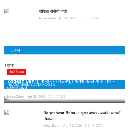
पौष्टिक भोगीची भाजी
NewsZenn
Jan 12, 2021
0
2939
TERM
Term
पिंपरी चिंचवड
Yogesh Behl | पिंपरी-चिंचवडमधून योगेश बहल यांना विधान
RECOMMENDED POSTS
परिषदेसाठी...
NewsZenn
Apr 28, 2026
0
226
Bageshwar Baba नागपुरात बागेश्वर बाबांचे छत्रपती
शिवाजी...
NewsZenn
Apr 25, 2026
0
277