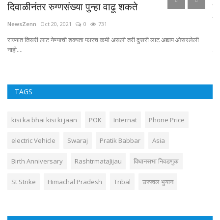
दिवाळीनंतर रुग्णसंख्या पुन्हा वाढू शकते
बो
दह
NewsZenn
Oct 20, 2021
0
731
Ne
राज्यात तिसरी लाट येण्याची शक्यता फारच कमी असली तरी दुसरी लाट अद्याप ओसरलेली
नाही....
मार
TAGS
kisi ka bhai kisi ki jaan
POK
Internat
Phone Price
electric Vehicle
Swaraj
Pratik Babbar
Asia
Birth Anniversary
RashtrmataJijau
विधानसभा निवडणुक
St Strike
Himachal Pradesh
Tribal
उज्ज्वल भुयान