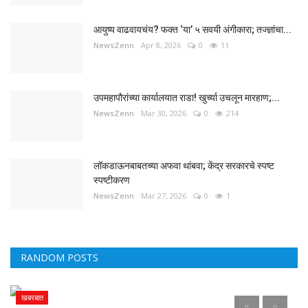
आयुष्य वाढवायचंय? फक्त ‘या’ ५ सवयी अंगीकारा; तज्ज्ञांचा...
NewsZenn
Apr 8, 2026
0
11
उपमहापौरांच्या कार्यालयात राडा! खुर्च्या उचलून मारहाण;...
NewsZenn
Mar 30, 2026
0
214
लॉकडाऊनबाबतच्या अफवा थांबवा; केंद्र सरकारचे स्पष्ट
स्पष्टीकरण
NewsZenn
Mar 27, 2026
0
1
RANDOM POSTS
खबरबात