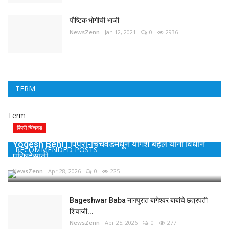
पौष्टिक भोगीची भाजी
NewsZenn
Jan 12, 2021
0
2936
TERM
Term
पिंपरी चिंचवड
Yogesh Behl | पिंपरी-चिंचवडमधून योगेश बहल यांना विधान
RECOMMENDED POSTS
परिषदेसाठी...
NewsZenn
Apr 28, 2026
0
225
Bageshwar Baba नागपुरात बागेश्वर बाबांचे छत्रपती
शिवाजी...
NewsZenn
Apr 25, 2026
0
277