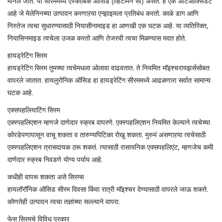
मानलं जातं. या सीरममध्ये एस्कॉर्बिक ऑसिड (व्हिटॅमिन सी) असते. हे एक अँटिऑक्सिडेंट
आहे जे मेलेनिनच्या उत्पादन करणाऱया एन्झाइमला प्रतिबंध करतो. काळे डाग आणि
निस्तेज त्वचा सुधारण्यासाठी नियासीनामाइड हा आणखी एक घटक आहे. या व्यतिरिक्त,
नियासिनमाइड त्वचेला उजळ करतो आणि तेजस्वी त्वचा मिळण्यास मदत होते.
हायड्रेटिंग सिरम
हायड्रेटिंग सिरम तुमच्या त्वचेमधला ओलावा वाढवतात. ते नियमित मॉइश्चरायझर्ससोबत
वापरले जातात. हायलुरोनिक ऑसिड हा हायड्रेटिंग सीरममध्ये आढळणारा सर्वात सामान्य
घटक आहे.
एक्सपहलियाटिंग सिरम
एक्स्पहलिएशन म्हणजे दाणेदार स्क्रब वापरणे. एक्स्पहलिएशन नियमित केल्याने त्वचेच्या
कोरडेपणापासून वाचू शकता व तारुण्यपिटिका रोखू शकता. मुरुमं असणाऱया त्वचेसाठी
एक्स्पहलिएशन त्रासदायक ठरू शकतं. त्यासाठी रासायनिक एक्सपहलिएंट, म्हणजेच कमी
दाणेदार स्क्रब निवडणे योग्य पर्याय आहे.
कधीही वापरू शकता असे सिरम्स
हायलॉरॉनिक ऑसिड सीरम दिवसा किंवा रात्री मॉइश्चर देण्यासाठी वापरले जाऊ शकते.
कोणतेही उत्पादन त्वचा तज्ञांच्या सल्ल्याने वापरा.
फेस सिरमचे विविध प्रकार