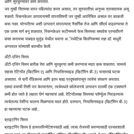
आणि सुरकुत्यांवर काम करतात.
जर तुम्ही सिरमचा वापर पहिल्यांदा करत असाल, तर सुरुवातीचा अनुभव त्रासदायक असू
शकतो. स्किनकेअर उत्पादनाच्यी वापराविषयी जर तुम्ही अपरिचित असाल तर काळजी
करू नका. योग्यरीत्या अशी उत्पादनं वापरल्यास नैसर्गिक तेज आणि सौंदर्य वाढवण्याचा ते
एक उत्तम मार्ग बनू शकतात. स्किनकेअर रूटीनमध्ये फेस सिरमचा समावेश प्रभावीपणे
कसा करायचा याबद्दल मुलुंड येथील यवाना अॅस्थेटिक क्लिनिकच्या तज्ञ डॉ. माधुरी
अगरवाल यांच्याशी बातचीत केली.
अँटी-एजिंग सिरम
अँटी-एजिंग सिरम बारीक रेषा आणि सुरकुत्या कमी करण्यास मदत करू शकतात. यामध्ये
सहसा रेटिनॉल (व्हिटॅमिन ए) आणि नियासिनमाइड (व्हिटॅमिन बी-3) यासारखे घटक
असतात. जे फ्री रॅडिकल्स आणि इतर बाह्य प्रदूषकांपासून त्वचेचं संरक्षण करतात.
एकदा वयाची तिशी पार केल्यानंतर, त्वचेमधले कोलेजनचे उत्पादन दरवर्षी एक टक्क्याने
कमी होत जाते हे लक्षात घेणं महत्त्वाचं आहे. रेटिनॉलसह सिरमचा फॉर्म्युला निवडल्यास
त्वचेतल्या पेशींना चालना मिळण्यास मदत होते. दरम्यान, नियासिनमाइड (व्हिटॅमिन बी-3)
हा महत्त्वाचा घटक आहे..
ब्राइटनिंग सिरम
ब्राइटनिंग सिरम हे हायपरपिग्मेंटेशनसाठी आहे. त्वचा तेजस्वी करण्यासाठी प्रभावशाली