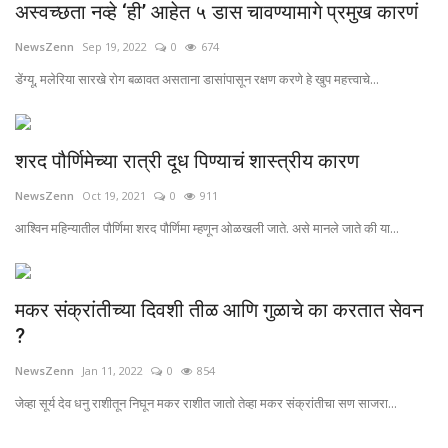
अस्वच्छता नव्हे ‘ही’ आहेत ५ डास चावण्यामागे प्रमुख कारणं
NewsZenn
Sep 19, 2022
0
674
डेंग्यू, मलेरिया सारखे रोग बळावत असताना डासांपासून रक्षण करणे हे खुप महत्त्वाचे...
शरद पौर्णिमेच्या रात्री दूध पिण्याचं शास्त्रीय कारण
NewsZenn
Oct 19, 2021
0
911
आश्विन महिन्यातील पौर्णिमा शरद पौर्णिमा म्हणून ओळखली जाते. असे मानले जाते की या...
मकर संक्रांतीच्या दिवशी तीळ आणि गुळाचे का करतात सेवन
?
NewsZenn
Jan 11, 2022
0
854
जेव्हा सूर्य देव धनु राशीतून निघून मकर राशीत जातो तेव्हा मकर संक्रांतीचा सण साजरा...