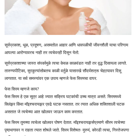
सूर्यप्रकाश, धूळ, प्रदूषण, असमतोल आहार आणि धावपळीची जीवनशैली याचा परिणाम
आपल्या आरोग्यावरच नाही तर त्वचेवरही दिसून येतो.
सूर्यप्रकाशाच्या जास्त संपर्कामुळे त्वचा केवळ काळवंडत नाही तर वृद्ध दिसायला लागते.
तारुण्यपीटिका, सुरकुत्यांसोबतच काळी वर्तुळे यासारखे सौंदर्यशत्रू चेहऱयावर दिसू
लागतात. या सर्व समस्यांवर एक उपाय म्हणजे फेस सिरमचा वापर.
फेस सिरम म्हणजे काय?
फेस सिरम हे एक सूत्र आहे ज्यात सक्रिय घटकांची उच्च मात्रा असते. सिरममध्ये
क्लिंझर किंवा मॉइश्चरायझर एवढे घटक नसतात. तर त्यात अधिक शक्तिशाली घटक
असतात जे त्वचेच्या आत खोलवर जाऊन काम करतात.
फेस सिरम तुमच्या त्वचेला खोलवर पोषण देतात. मॉइश्चरायझर्सप्रमाणे सीरम त्वचेच्या
पृष्ठभागावर न राहता त्यात शोषले जाते. सिरम विशेषतः मुरुमं, कोरडी त्वचा, निस्तेजपणा