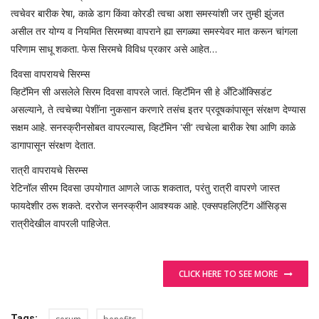
त्वचेवर बारीक रेषा, काळे डाग किंवा कोरडी त्वचा अशा समस्यांशी जर तुम्ही झुंजत
असील तर योग्य व नियमित सिरमच्या वापराने ह्या सगळ्या समस्येवर मात करून चांगला
परिणाम साधू शकता. फेस सिरमचे विविध प्रकार असे आहेत…
दिवसा वापरायचे सिरम्स
व्हिटॅमिन सी असलेले सिरम दिवसा वापरले जातं. व्हिटॅमिन सी हे अँटिऑक्सिडंट
असल्याने, ते त्वचेच्या पेशींना नुकसान करणारे तसंच इतर प्रदूषकांपासून संरक्षण देण्यास
सक्षम आहे. सनस्क्रीनसोबत वापरल्यास, व्हिटॅमिन 'सी' त्वचेला बारीक रेषा आणि काळे
डागापासून संरक्षण देतात.
रात्री वापरायचे सिरम्स
रेटिनॉल सीरम दिवसा उपयोगात आणले जाऊ शकतात, परंतु रात्री वापरणे जास्त
फायदेशीर ठरू शकते. दररोज सनस्क्रीन आवश्यक आहे. एक्सपहलिएटिंग ऑसिड्स
रात्रीदेखील वापरली पाहिजेत.
CLICK HERE TO SEE MORE
Tags: