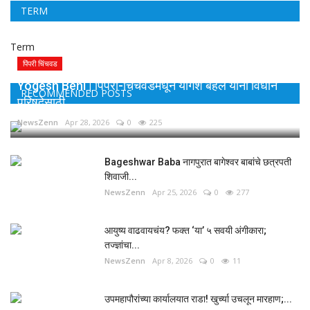
TERM
Term
पिंपरी चिंचवड
Yogesh Behl | पिंपरी-चिंचवडमधून योगेश बहल यांना विधान
RECOMMENDED POSTS
परिषदेसाठी...
NewsZenn
Apr 28, 2026
0
225
Bageshwar Baba नागपुरात बागेश्वर बाबांचे छत्रपती
शिवाजी...
NewsZenn
Apr 25, 2026
0
277
आयुष्य वाढवायचंय? फक्त ‘या’ ५ सवयी अंगीकारा;
तज्ज्ञांचा...
NewsZenn
Apr 8, 2026
0
11
उपमहापौरांच्या कार्यालयात राडा! खुर्च्या उचलून मारहाण;...