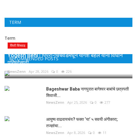
TERM
Term
पिंपरी चिंचवड
Yogesh Behl | पिंपरी-चिंचवडमधून योगेश बहल यांना विधान
RECOMMENDED POSTS
परिषदेसाठी...
NewsZenn
Apr 28, 2026
0
226
Bageshwar Baba नागपुरात बागेश्वर बाबांचे छत्रपती
शिवाजी...
NewsZenn
Apr 25, 2026
0
277
आयुष्य वाढवायचंय? फक्त ‘या’ ५ सवयी अंगीकारा;
तज्ज्ञांचा...
NewsZenn
Apr 8, 2026
0
11