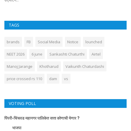
भार
TAGS
brands
FB
Social Media
Notice
lounched
NEET 2026
6 june
Sankashti Chaturthi
Airtel
Manoj Jarange
Khotharud
Vaikunth Chaturdashi
price crossed rs 110
dam
vs
VOTING POLL
पिंपरी-चिंचवड महानगर पालिकेत सत्ता कोणाची येणार ?
भाजपा