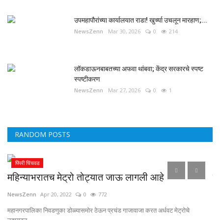
उपमहापौरांच्या कार्यालयात राडा! खुर्च्या उचलून मारहाण;...
NewsZenn
Mar 30, 2026
0
214
लॉकडाऊनबाबतच्या अफवा थांबवा; केंद्र सरकारचे स्पष्ट
स्पष्टीकरण
NewsZenn
Mar 27, 2026
0
1
RANDOM POSTS
पिंपरी चिंचवड
महिन्याभरातच मेट्रो तोट्यात जाऊ लागली आहे
टा
Ki
NewsZenn
Apr 20, 2022
0
772
Ne
.
महानगरपालिका निवडणुका डोळ्यासमोर ठेऊन प्रचंड गाजावाजा करत अर्धवट मेट्रोचे
उद्घाटन...