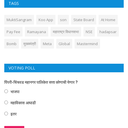
TAGS
MuktiSangram
Koo App
son
State Board
At Home
Pay Fee
Ramayana
महाराष्ट्र विधानसभा
NSE
hadapsar
Bomb
मुख्यमंत्री
Meta
Global
Mastermind
VOTING POLL
पिंपरी-चिंचवड महानगर पालिकेत सत्ता कोणाची येणार ?
भाजपा
महाविकास आघाडी
इतर