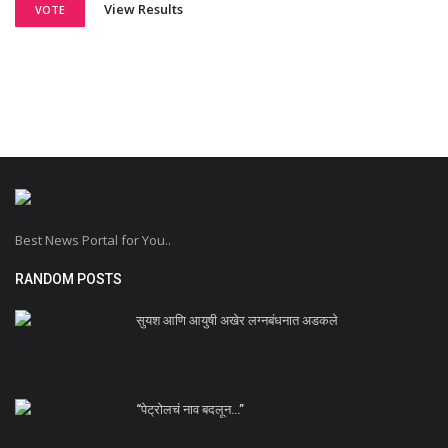
View Results
VOTE
Best News Portal for You..
RANDOM POSTS
सुयश आणि आयुषी अखेर लग्नबंधनात अडकले
“पेट्रोलचं नाव बदलून…”