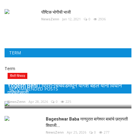
पौष्टिक भोगीची भाजी
NewsZenn
Jan 12, 2021
0
2936
TERM
Term
पिंपरी चिंचवड
Yogesh Behl | पिंपरी-चिंचवडमधून योगेश बहल यांना विधान
RECOMMENDED POSTS
परिषदेसाठी...
NewsZenn
Apr 28, 2026
0
225
Bageshwar Baba नागपुरात बागेश्वर बाबांचे छत्रपती
शिवाजी...
NewsZenn
Apr 25, 2026
0
277