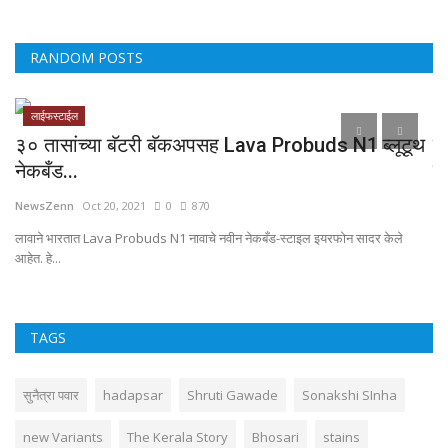
RANDOM POSTS
लाईफस्टाईल
३० तासांच्या बॅटरी बॅकअपसह Lava Probuds N1 ब्लूटूथ
स्
नेकबँड...
प्
NewsZenn
Oct 20, 2021
0
870
Ne
लावाने भारतात Lava Probuds N1 नावाचे नवीन नेकबँड-स्टाइल इयरफोन सादर केले
आहेत. हे...
TAGS
सुनैत्रा पवार
hadapsar
Shruti Gawade
Sonakshi SInha
new Variants
The Kerala Story
Bhosari
stains