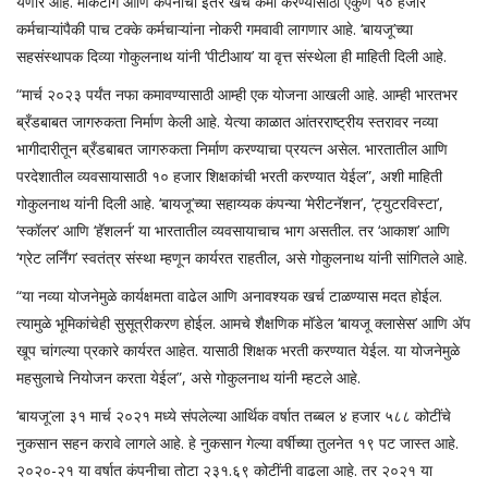
येणार आहे. मार्केटींग आणि कंपनीचा इतर खर्च कमी करण्यासाठी एकुण ५० हजार
कर्मचाऱ्यांपैकी पाच टक्के कर्मचाऱ्यांना नोकरी गमवावी लागणार आहे. ‘बायजू’च्या
सहसंस्थापक दिव्या गोकुलनाथ यांनी ‘पीटीआय’ या वृत्त संस्थेला ही माहिती दिली आहे.
“मार्च २०२३ पर्यंत नफा कमावण्यासाठी आम्ही एक योजना आखली आहे. आम्ही भारतभर
ब्रँडबाबत जागरुकता निर्माण केली आहे. येत्या काळात आंतरराष्ट्रीय स्तरावर नव्या
भागीदारीतून ब्रँडबाबत जागरुकता निर्माण करण्याचा प्रयत्न असेल. भारतातील आणि
परदेशातील व्यवसायासाठी १० हजार शिक्षकांची भरती करण्यात येईल”, अशी माहिती
गोकुलनाथ यांनी दिली आहे. ‘बायजू’च्या सहाय्यक कंपन्या ‘मेरीटनॅशन’, ‘ट्युटरविस्टा’,
‘स्कॉलर’ आणि ‘हॅशलर्न’ या भारतातील व्यवसायाचाच भाग असतील. तर ‘आकाश’ आणि
‘ग्रेट लर्निंग’ स्वतंत्र संस्था म्हणून कार्यरत राहतील, असे गोकुलनाथ यांनी सांगितले आहे.
“या नव्या योजनेमुळे कार्यक्षमता वाढेल आणि अनावश्यक खर्च टाळण्यास मदत होईल.
त्यामुळे भूमिकांचेही सुसूत्रीकरण होईल. आमचे शैक्षणिक मॉडेल ‘बायजू क्लासेस’ आणि अ‍ॅप
खूप चांगल्या प्रकारे कार्यरत आहेत. यासाठी शिक्षक भरती करण्यात येईल. या योजनेमुळे
महसुलाचे नियोजन करता येईल”, असे गोकुलनाथ यांनी म्हटले आहे.
‘बायजू’ला ३१ मार्च २०२१ मध्ये संपलेल्या आर्थिक वर्षात तब्बल ४ हजार ५८८ कोटींचे
नुकसान सहन करावे लागले आहे. हे नुकसान गेल्या वर्षीच्या तुलनेत १९ पट जास्त आहे.
२०२०-२१ या वर्षात कंपनीचा तोटा २३१.६९ कोटींनी वाढला आहे. तर २०२१ या