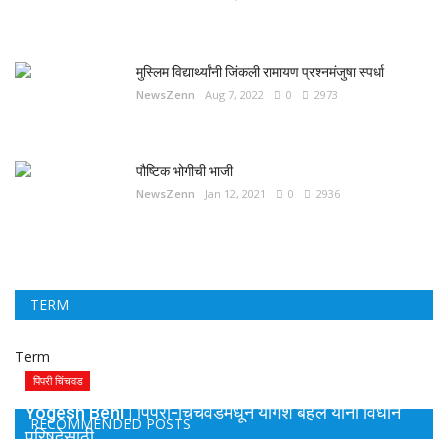
मुस्लिम विद्यार्थ्यांनी जिंकली रामायण प्रश्नमंजुषा स्पर्धा
NewsZenn
Aug 7, 2022
0
2973
पौष्टिक भोगीची भाजी
NewsZenn
Jan 12, 2021
0
2936
TERM
Term
पिंपरी चिंचवड
Yogesh Behl | पिंपरी-चिंचवडमधून योगेश बहल यांना विधान
RECOMMENDED POSTS
परिषदेसाठी...