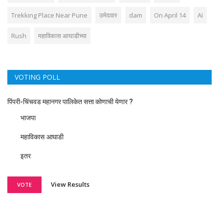
Trekking Place Near Pune
उमेदवार
dam
On April 14
AI
Rush
महाविकास आघाडीच्या
VOTING POLL
पिंपरी-चिंचवड महानगर पालिकेत सत्ता कोणाची येणार ?
भाजपा
महाविकास आघाडी
इतर
View Results
VOTE