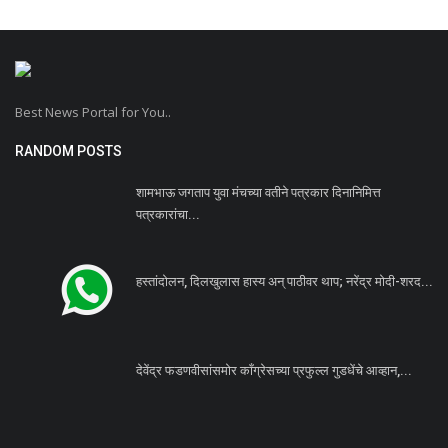
Best News Portal for You..
RANDOM POSTS
शामभाऊ जगताप युवा मंचच्या वतीने पत्रकार दिनानिमित्त
पत्रकारांचा...
हस्तांदोलन, दिलखुलास हास्य अन् पाठीवर थाप; नरेंद्र मोदी-शरद...
देवेंद्र फडणवीसांसमोर काँग्रेसच्या प्रफुल्ल गुडधेंचे आव्हान,...