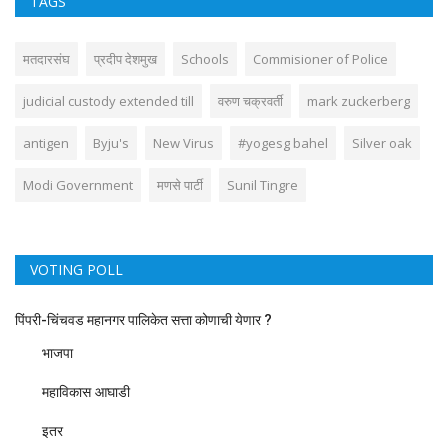
TAGS
मतदारसंघ
प्रदीप देशमुख
Schools
Commisioner of Police
judicial custody extended till
वरुण चक्रवर्ती
mark zuckerberg
antigen
Byju's
New Virus
#yogesg bahel
Silver oak
Modi Government
मणसे पार्टी
Sunil Tingre
VOTING POLL
पिंपरी-चिंचवड महानगर पालिकेत सत्ता कोणाची येणार ?
भाजपा
महाविकास आघाडी
इतर