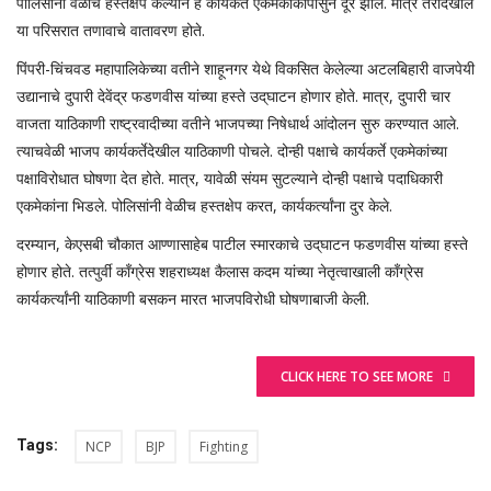
पोलिसांनी वेळीच हस्तक्षेप केल्याने हे कार्यकर्ते एकमेकांकापासुन दूर झाले. मात्र तरीदेखील
या परिसरात तणावाचे वातावरण होते.
पिंपरी-चिंचवड महापालिकेच्या वतीने शाहूनगर येथे विकसित केलेल्या अटलबिहारी वाजपेयी
उद्यानाचे दुपारी देवेंद्र फडणवीस यांच्या हस्ते उद्‌घाटन होणार होते. मात्र, दुपारी चार
वाजता याठिकाणी राष्ट्रवादीच्या वतीने भाजपच्या निषेधार्थ आंदोलन सुरु करण्यात आले.
त्याचवेळी भाजप कार्यकर्तेदेखील याठिकाणी पोचले. दोन्ही पक्षाचे कार्यकर्ते एकमेकांच्या
पक्षाविरोधात घोषणा देत होते. मात्र, यावेळी संयम सुटल्याने दोन्ही पक्षाचे पदाधिकारी
एकमेकांना भिडले. पोलिसांनी वेळीच हस्तक्षेप करत, कार्यकर्त्यांना दुर केले.
दरम्यान, केएसबी चौकात आण्णासाहेब पाटील स्मारकाचे उद्‌घाटन फडणवीस यांच्या हस्ते
होणार होते. तत्पुर्वी कॉंग्रेस शहराध्यक्ष कैलास कदम यांच्या नेतृत्वाखाली कॉंग्रेस
कार्यकर्त्यांनी याठिकाणी बसकन मारत भाजपविरोधी घोषणाबाजी केली.
CLICK HERE TO SEE MORE
Tags:
NCP
BJP
Fighting