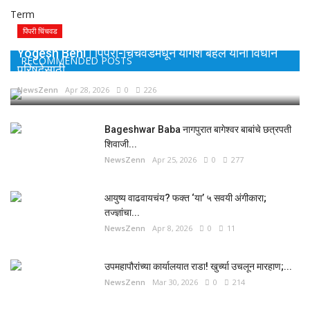
Term
पिंपरी चिंचवड
Yogesh Behl | पिंपरी-चिंचवडमधून योगेश बहल यांना विधान
RECOMMENDED POSTS
परिषदेसाठी...
NewsZenn
Apr 28, 2026
0
226
Bageshwar Baba नागपुरात बागेश्वर बाबांचे छत्रपती
शिवाजी...
NewsZenn
Apr 25, 2026
0
277
आयुष्य वाढवायचंय? फक्त ‘या’ ५ सवयी अंगीकारा;
तज्ज्ञांचा...
NewsZenn
Apr 8, 2026
0
11
उपमहापौरांच्या कार्यालयात राडा! खुर्च्या उचलून मारहाण;...
NewsZenn
Mar 30, 2026
0
214